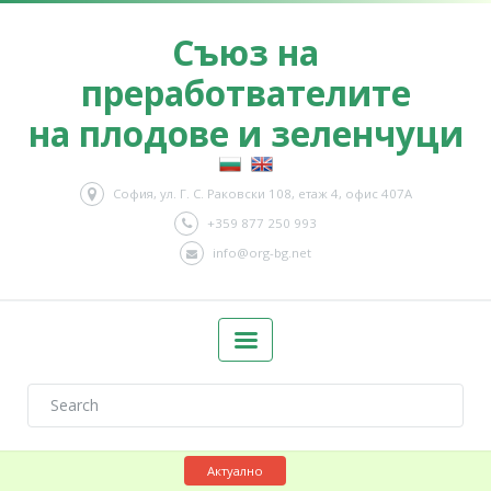
Съюз на
преработвателите
на плодове и зеленчуци
София, ул. Г. С. Раковски 108, етаж 4, офис 407А
+359 877 250 993
info@org-bg.net
Актуално