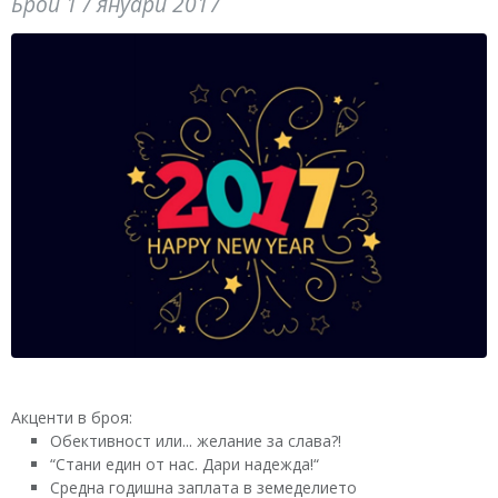
Брой 1 / януари 2017
Акценти в броя:
Обективност или... желание за слава?!
“Стани един от нас. Дари надежда!“
Средна годишна заплата в земеделието