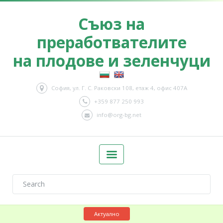
Съюз на
преработвателите
на плодове и зеленчуци
София, ул. Г. С. Раковски 108, етаж 4, офис 407А
+359 877 250 993
info@org-bg.net
Актуално