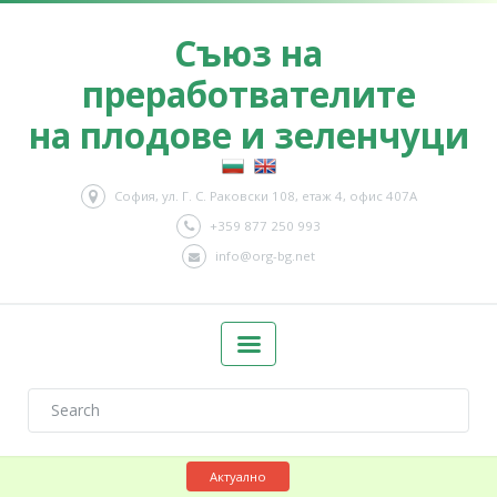
Съюз на
преработвателите
на плодове и зеленчуци
София, ул. Г. С. Раковски 108, етаж 4, офис 407А
+359 877 250 993
info@org-bg.net
Актуално