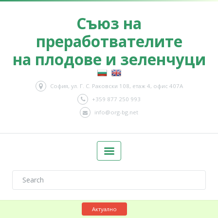
Съюз на
преработвателите
на плодове и зеленчуци
София, ул. Г. С. Раковски 108, етаж 4, офис 407А
+359 877 250 993
info@org-bg.net
Актуално