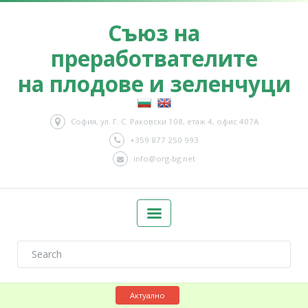
Съюз на
преработвателите
на плодове и зеленчуци
София, ул. Г. С. Раковски 108, етаж 4, офис 407А
+359 877 250 993
info@org-bg.net
Актуално