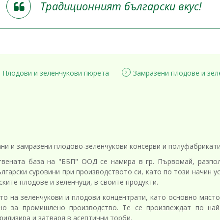
Традиционният български вкус!
Плодови и зеленчукови пюрета
Замразени плодове и зел
ни и замразени плодово-зеленчукови консерви и полуфабрикати
твената база на "ББП" ООД се намира в гр. Първомай, разпо
лгарски суровини при производството си, като по този начин у
ките плодове и зеленчуци, в своите продукти.
то на зеленчукови и плодови концентрати, като основно място
но за промишлено производство. Те се произвеждат по най
рилизира и затваря в асептични торби.