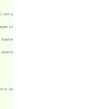
 cert. в
ерви от
 повече
 своето
вото на