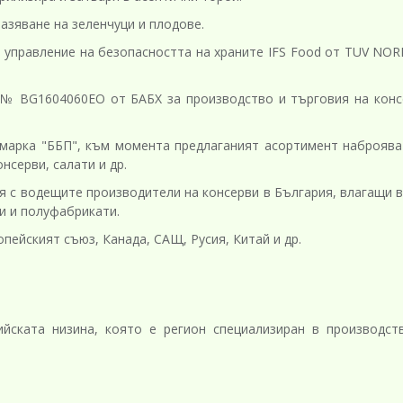
разяване на зеленчуци и плодове.
управление на безопасността на храните IFS Food от TUV NORD
 № BG1604060EO от БАБХ за производство и търговия на конс
марка "ББП", към момента предлаганият асортимент наброява
нсерви, салати и др.
 с водещите производители на консерви в България, влагащи в
и и полуфабрикати.
пейският съюз, Канада, САЩ, Русия, Китай и др.
йската низина, която е регион специализиран в производст