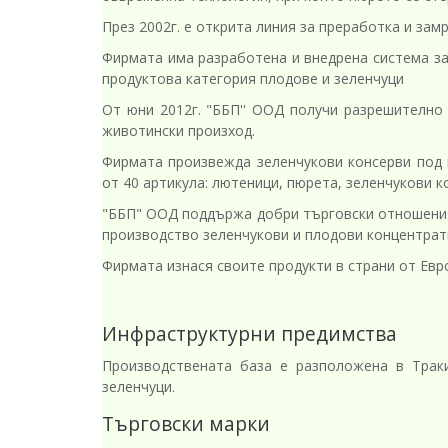
През 2002г. е открита линия за преработка и зам
Фирмата има разработена и внедрена система за 
продуктова категория плодове и зеленчуци
От юни 2012г. "ББП'' ООД получи разрешително
животински произход.
Фирмата произвежда зеленчукови консерви под 
от 40 артикула: лютеници, пюрета, зеленчукови ко
"ББП" ООД поддържа добри търговски отношения
производство зеленчукови и плодови концентрат
Фирмата изнася своите продукти в страни от Евро
Инфраструктурни предимства
Производствената база е разположена в Траки
зеленчуци.
Търговски марки