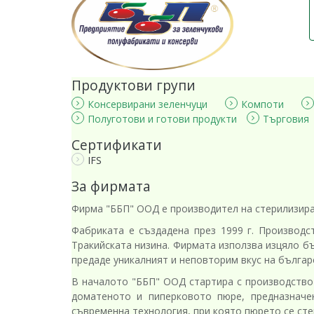
Продуктови групи
Консервирани зеленчуци
Компоти
Полуготови и готови продукти
Търговия
Сертификати
IFS
За фирмата
Фирма "ББП" ООД е производител на стерилизира
Фабриката е създадена през 1999 г. Производс
Тракийската низина. Фирмата използва изцяло бъ
предаде уникалният и неповторим вкус на българс
В началото "ББП" ООД стартира с производство
доматеното и пиперковото пюре, предназначе
съвременна технология, при която пюрето се сте