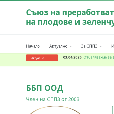
Съюз на преработва
на плодове и зеленч
Начало
Актуално
За СППЗ
И
Събития
Мисия
Новини
За СППЗ
К
03.04.2026:
Отбелязахме за 
Актуално
ББП ООД
Член на СППЗ от 2003