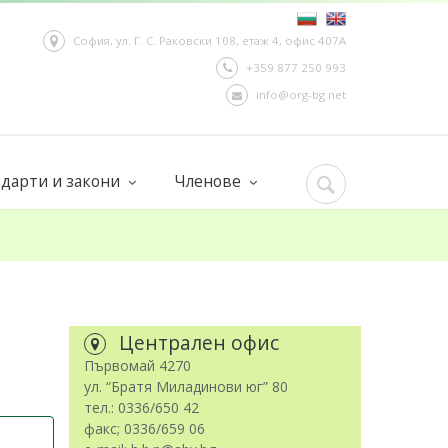
София, ул. Г. С. Раковски 108, етаж 4, офис 407А
+359 877 250 993
info@org-bg.net
дарти и закони
Членове
опейски директиви
Продуктови групи
шови стандарти
Каталог
18.11.2025:
Пр
Централен офис
Първомай 4270
ул. “Братя Миладинови юг” 80
тел.: 0336/650 42
факс; 0336/659 06