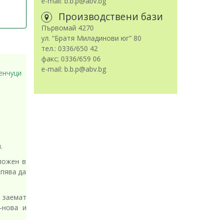
e-mail: b.b.p@abv.bg
Производствени бази
Първомай 4270
ул. “Братя Миладинови юг” 80
тел.: 0336/650 42
факс; 0336/659 06
e-mail: b.b.p@abv.bg
енчуци
.
ложен в
спява да
 заемат
-нова и