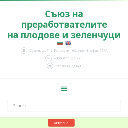
Съюз на
преработвателите
на плодове и зеленчуци
София, ул. Г. С. Раковски 108, етаж 4, офис 407А
+359 877 250 993
info@org-bg.net
Актуално