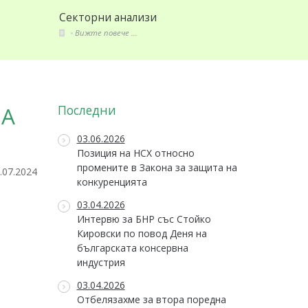
Стандарти и закони
Членове
Вижте повече ...
Вижте по
НА
Последни
03.06.2026
Позиция на НСХ относно
промените в Закона за защита на
.07.2024
конкуренцията
03.04.2026
Интервю за БНР със Стойко
Кировски по повод Деня на
българската консервна
индустрия
03.04.2026
Отбелязахме за втора поредна