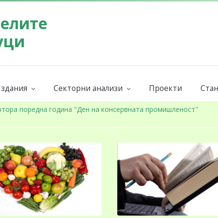
телите
уци
здания
Секторни анализи
Проекти
Стан
Бюлетин на СППЗ
Поръчай секторен анализ
Евр
ниги и наръчници
Годишни
Бран
втора поредна година "Ден на консервната промишленост"