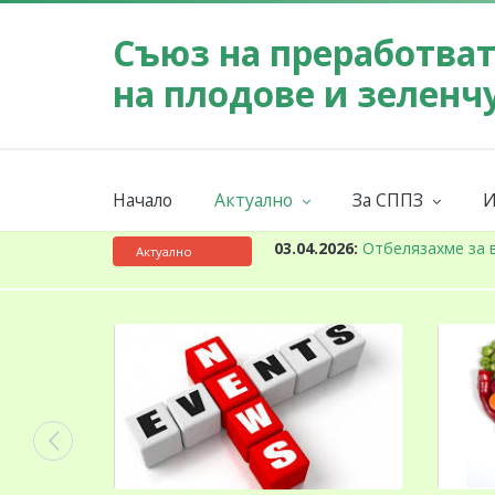
Съюз на преработва
на плодове и зеленч
Начало
Актуално
За СППЗ
И
Събития
Мисия
Новини
За СППЗ
К
03.04.2026:
Отбелязахме за 
Актуално