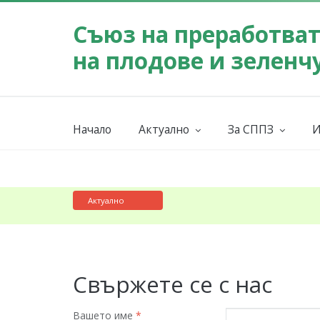
Съюз на преработва
на плодове и зеленч
Начало
Актуално
За СППЗ
И
Събития
Мисия
Новини
За СППЗ
К
18.11.2025:
Представяме 
Актуално
Свържете се с нас
Вашето име
*