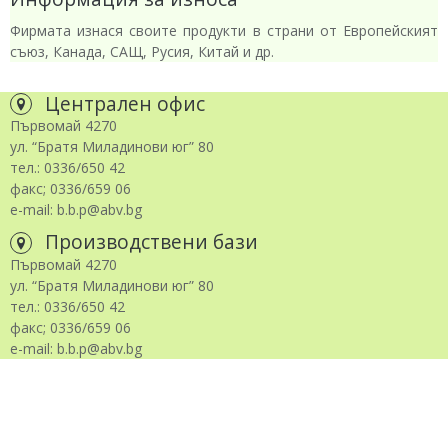
Фирмата изнася своите продукти в страни от Европейският
съюз, Канада, САЩ, Русия, Китай и др.
Централен офис
Първомай 4270
ул. “Братя Миладинови юг” 80
тел.: 0336/650 42
факс; 0336/659 06
e-mail: b.b.p@abv.bg
Производствени бази
Първомай 4270
ул. “Братя Миладинови юг” 80
тел.: 0336/650 42
факс; 0336/659 06
e-mail: b.b.p@abv.bg