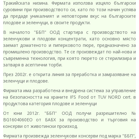
Тракийската низина. Фирмата използва изцяло български
суровини при производството си, като по този начин успява
да предаде уникалният и неповторим вкус на българските
плодове и зеленчуци, в своите продукти.
В началото "ББП" ООД стартира с производството на
зеленчукови и плодови концентрати, като основно място
заемат доматеното и пиперковото пюре, предназначено за
промишлено производство. Те се произвеждат по най-нова и
съвременна технология, при която пюрето се стерилизира и
затваря в асептични торби.
През 2002г. е открита линия за преработка и замразяване на
зеленчуци и плодове.
Фирмата има разработена и внедрена система за управление
на безопасността на храните IFS Food от TUV NORD cert. в
продуктова категория плодове и зеленчуци
От юни 2012г. "ББП'' ООД получи разрешително №
BG1604060EO от БАБХ за производство и търговия на
консерви от животински произход.
Фирмата произвежда зеленчукови консерви под марка "ББП",