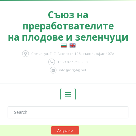
Съюз на
преработвателите
на плодове и зеленчуци
София, ул. Г. С. Раковски 108, етаж 4, офис 407А
+359 877 250 993
info@org-bg.net
Актуално