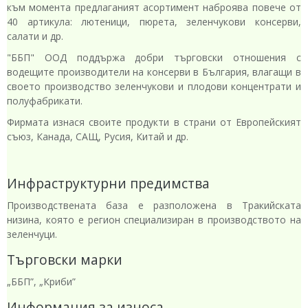
към момента предлаганият асортимент наброява повече от
40 артикула: лютеници, пюрета, зеленчукови консерви,
салати и др.
"ББП" ООД поддържа добри търговски отношения с
водещите производители на консерви в България, влагащи в
своето производство зеленчукови и плодови концентрати и
полуфабрикати.
Фирмата изнася своите продукти в страни от Европейският
съюз, Канада, САЩ, Русия, Китай и др.
Инфраструктурни предимства
Производствената база е разположена в Тракийската
низина, която е регион специализиран в производството на
зеленчуци.
Търговски марки
„ББП”, „Криби”
Информация за износа