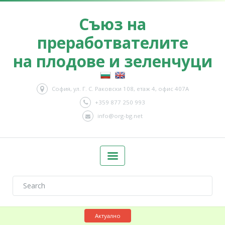
Съюз на
преработвателите
на плодове и зеленчуци
София, ул. Г. С. Раковски 108, етаж 4, офис 407А
+359 877 250 993
info@org-bg.net
Актуално