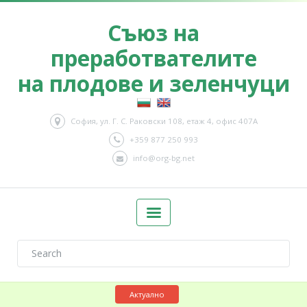
Съюз на
преработвателите
на плодове и зеленчуци
София, ул. Г. С. Раковски 108, етаж 4, офис 407А
+359 877 250 993
info@org-bg.net
Актуално