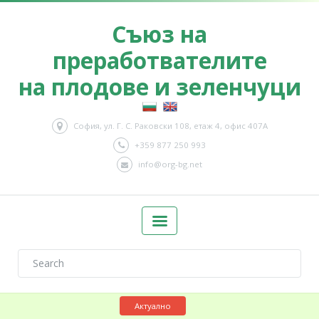
Съюз на
преработвателите
на плодове и зеленчуци
София, ул. Г. С. Раковски 108, етаж 4, офис 407А
+359 877 250 993
info@org-bg.net
Актуално