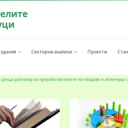
телите
уци
здания
Секторни анализи
Проекти
Стан
Бюлетин на СППЗ
Поръчай секторен анализ
Евр
ниги и наръчници
Годишни
Бран
 среща-разговор на преработвателите на плодове и зеленчуци с