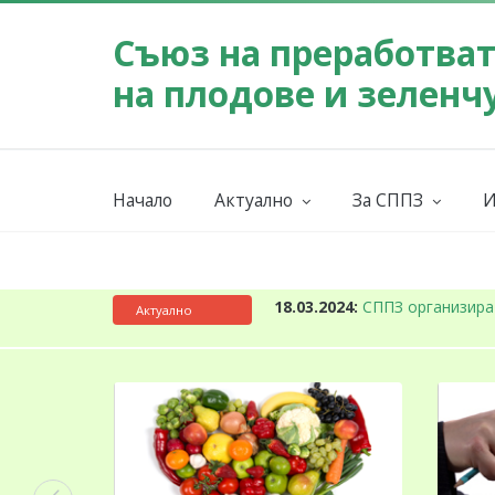
Съюз на преработва
на плодове и зеленч
Начало
Актуално
За СППЗ
И
Събития
Мисия
Новини
За СППЗ
К
18.03.2024:
СППЗ организира
Актуално