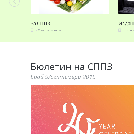
Издания
Сек
Вижте повече ...
В
Бюлетин на СППЗ
Брой 9/септември 2019