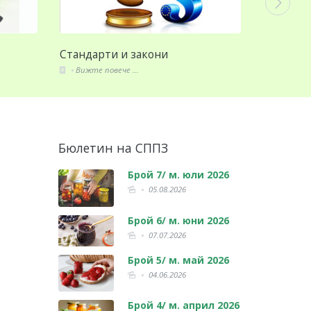
Членове
Съби
Вижте повече ...
Вижт
Бюлетин на СППЗ
Брой 7/ м. юли 2026
05.08.2026
Брой 6/ м. юни 2026
07.07.2026
Брой 5/ м. май 2026
04.06.2026
Брой 4/ м. април 2026