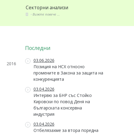
рни анализи
Стандарти и закони
е повече ...
Вижте повече ...
Последни
03.06.2026
2016
Позиция на НСХ относно
промените в Закона за защита на
конкуренцията
03.04.2026
Интервю за БНР със Стойко
Кировски по повод Деня на
българската консервна
индустрия
03.04.2026
Отбелязахме за втора поредна