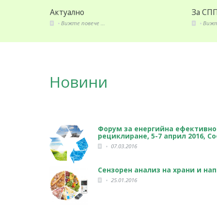
уално
За СППЗ
ижте повече ...
Вижте повече ...
Новини
Форум за eнергийна ефективно
рециклиране, 5-7 април 2016, С
07.03.2016
Сензорен анализ на храни и на
25.01.2016