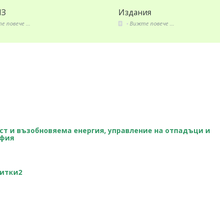
Издания
Секто
Вижте повече ...
Вижт
ст и възобновяема енергия, управление на отпадъци и
офия
питки2