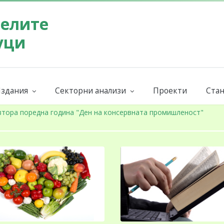
телите
уци
здания
Секторни анализи
Проекти
Стан
Бюлетин на СППЗ
Поръчай секторен анализ
Евр
ниги и наръчници
Годишни
Бран
втора поредна година "Ден на консервната промишленост"