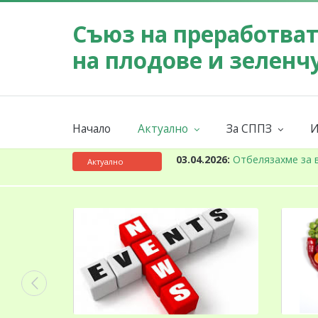
Съюз на преработва
на плодове и зеленч
Начало
Актуално
За СППЗ
И
Събития
Мисия
Новини
За СППЗ
К
03.04.2026:
Отбелязахме за 
Актуално