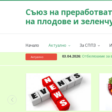
Съюз на преработва
на плодове и зеленч
Начало
Актуално
За СППЗ
И
Събития
Мисия
Новини
За СППЗ
К
03.04.2026:
Отбелязахме за 
Актуално