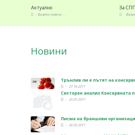
За СППЗ
ече ...
Вижте повече ...
Новини
Трънлив ли е пътят на консер
27.10.2017
Секторен анализ Консервната п
25.07.2017
Писма на браншови организаци
26.05.2017