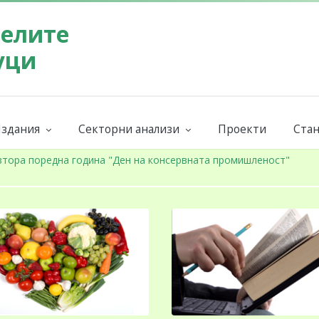
телите
уци
здания
Секторни анализи
Проекти
Стан
Бюлетин на СППЗ
Поръчай секторен анализ
Евр
ниги и наръчници
Годишни
Бран
втора поредна година "Ден на консервната промишленост"