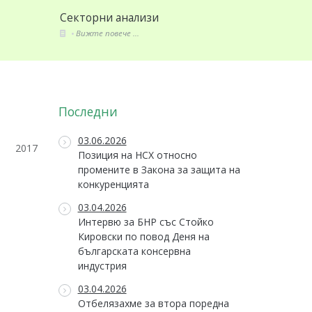
нализи
Стандарти и закони
 ...
Вижте повече ...
Последни
03.06.2026
2017
Позиция на НСХ относно
промените в Закона за защита на
конкуренцията
03.04.2026
Интервю за БНР със Стойко
Кировски по повод Деня на
българската консервна
индустрия
03.04.2026
Отбелязахме за втора поредна