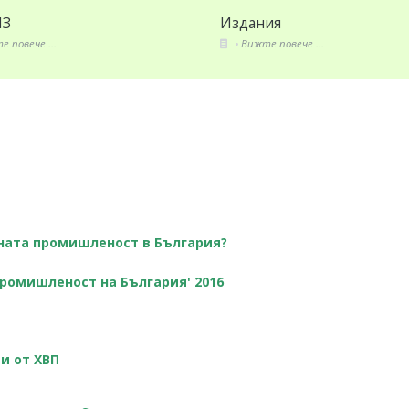
Издания
Секторни а
Вижте повече ...
Вижте повече
вната промишленост в България?
ромишленост на България' 2016
и от ХВП