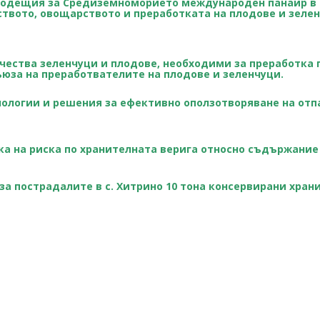
 водещия за Средиземноморието международен панаир в
ството, овощарството и преработката на плодове и зеле
чества зеленчуци и плодове, необходими за преработка 
Съюза на преработвателите на плодове и зеленчуци.
ологии и решения за ефективно оползотворяване на от
ка на риска по хранителната верига относно съдържание
за пострадалите в с. Хитрино 10 тона консервирани хран