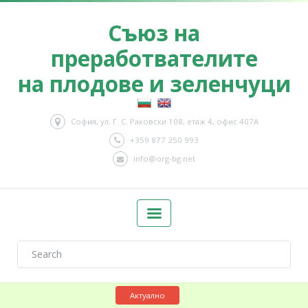
Съюз на
преработвателите
на плодове и зеленчуци
София, ул. Г. С. Раковски 108, етаж 4, офис 407А
+359 877 250 993
info@org-bg.net
Актуално