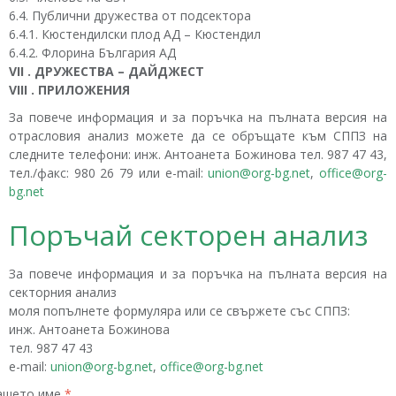
6.4. Публични дружества от подсектора
6.4.1. Кюстендилски плод АД – Кюстендил
6.4.2. Флорина България АД
VII . ДРУЖЕСТВА – ДАЙДЖЕСТ
VIII . ПРИЛОЖЕНИЯ
За повече информация и за поръчка на пълната версия на
отрасловия анализ можете да се обръщате към СППЗ на
следните телефони: инж. Антоанета Божинова тел. 987 47 43,
тел./факс: 980 26 79 или е-mail:
union@org-bg.net
,
office@org-
bg.net
Поръчай секторен анализ
За повече информация и за поръчка на пълната версия на
секторния анализ
моля попълнете формуляра или се свържете със СППЗ:
инж. Антоанета Божинова
тел. 987 47 43
е-mail:
union@org-bg.net
,
office@org-bg.net
ашето име
*