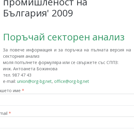
промишленост на
България' 2009
Поръчай секторен анализ
За повече информация и за поръчка на пълната версия на
секторния анализ
моля попълнете формуляра или се свържете със СППЗ:
инж. Антоанета Божинова
тел. 987 47 43
е-mail:
union@org-bg.net
,
office@org-bg.net
ашето име
*
mail
*