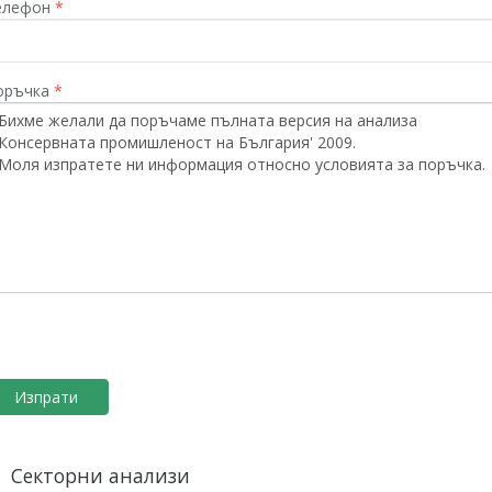
елефон
*
оръчка
*
Секторни анализи