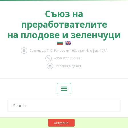
Съюз на
преработвателите
на плодове и зеленчуци
София, ул. Г. С. Раковски 108, етаж 4, офис 407А
+359 877 250 993
info@org-bg.net
Актуално