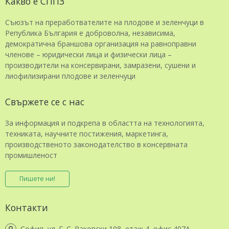
Какво е СППЗ
Съюзът на преработвателите на плодове и зеленчуци в
Република България е доброволна, независима,
демократична браншова организация на равноправни
членове – юридически лица и физически лица –
производители на консервирани, замразени, сушени и
лиофилизирани плодове и зеленчуци
Свържете се с нас
За информация и подкрепа в областта на технологията,
техниката, научните постижения, маркетинга,
производственото законодателство в консервната
промишленост
Пишете ни!
Контакти
София, ул. Г. С. Раковски 108, етаж 4, офис 407А