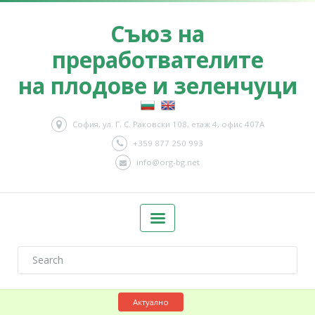
Съюз на
преработвателите
на плодове и зеленчуци
София, ул. Г. С. Раковски 108, етаж 4, офис 407А
+359 877 250 993
info@org-bg.net
Актуално