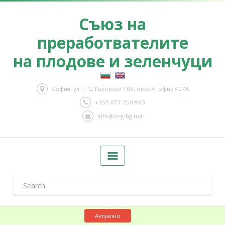
Съюз на
преработвателите
на плодове и зеленчуци
София, ул. Г. С. Раковски 108, етаж 4, офис 407А
+359 877 250 993
info@org-bg.net
Актуално