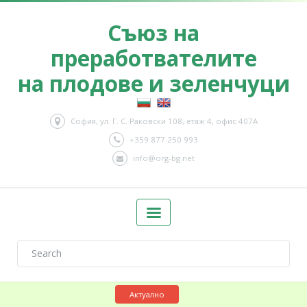
Съюз на
преработвателите
на плодове и зеленчуци
София, ул. Г. С. Раковски 108, етаж 4, офис 407А
+359 877 250 993
info@org-bg.net
Актуално